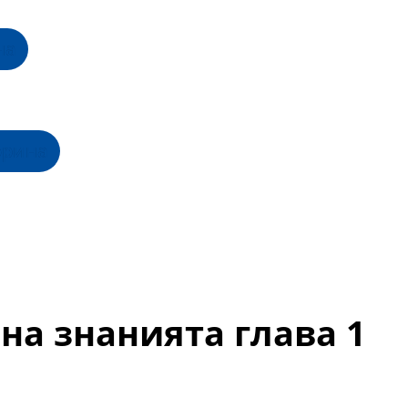
на
орина
 на знанията глава 1