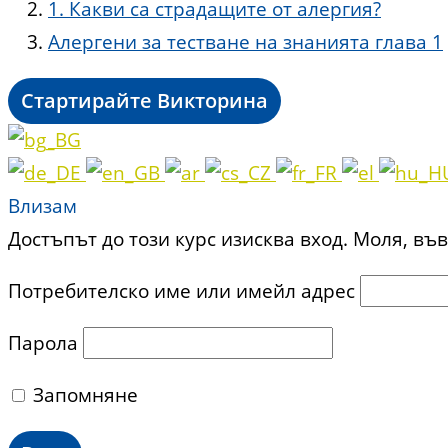
1. Какви са страдащите от алергия?
Алергени за тестване на знанията глава 1
Влизам
Достъпът до този курс изисква вход. Моля, в
Потребителско име или имейл адрес
Парола
Запомняне