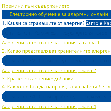
Премини към съдържанието
Електронно обучение за алергени онлайн
1. Какви са страдащите от алергия?
Sample Kap
Свиване
1. Какви са страдащите от алер
Алергени за тестване на знанията глава 1
2. Какво представляват хранителните алерген
Разгънете
2. Какво представляват храни
Алергени за тестване на знания, глава 2
3. Кратко отклонение: добавки
4. Какво трябва да направя, за да работя безо
Разгънете
4. Какво трябва да направя, за
Алергени за тестване на знания, глава 4