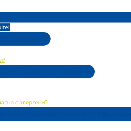
itel
гия?
1 Викторина
и?
телните алергени?
1 Викторина
пасно с алергени?
 да работя безопасно с алергени?
1 Виктори