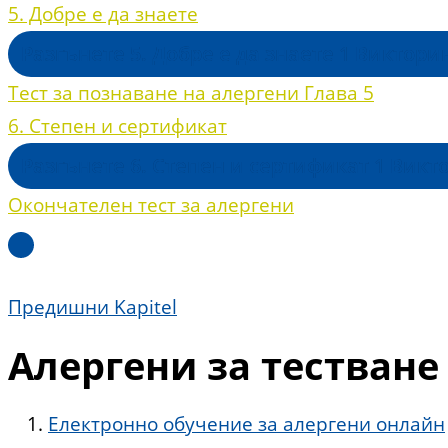
5. Добре е да знаете
Разгънете
5. Добре е да знаете
1 Виктори
Тест за познаване на алергени Глава 5
6. Степен и сертификат
Разгънете
6. Степен и сертификат
1 Викт
Окончателен тест за алергени
Предишни Kapitel
Алергени за тестване
Електронно обучение за алергени онлайн