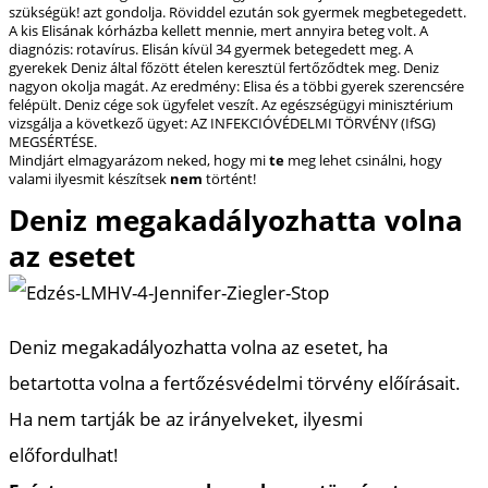
szükségük! azt gondolja. Röviddel ezután sok gyermek megbetegedett.
A kis Elisának kórházba kellett mennie, mert annyira beteg volt. A
diagnózis: rotavírus. Elisán kívül 34 gyermek betegedett meg. A
gyerekek Deniz által főzött ételen keresztül fertőződtek meg. Deniz
nagyon okolja magát. Az eredmény: Elisa és a többi gyerek szerencsére
felépült. Deniz cége sok ügyfelet veszít. Az egészségügyi minisztérium
vizsgálja a következő ügyet: AZ INFEKCIÓVÉDELMI TÖRVÉNY (IfSG)
MEGSÉRTÉSE.
Mindjárt elmagyarázom neked, hogy mi
te
meg lehet csinálni, hogy
valami ilyesmit készítsek
nem
történt!
Deniz megakadályozhatta volna
az esetet
Deniz megakadályozhatta volna az esetet, ha
betartotta volna a fertőzésvédelmi törvény előírásait.
Ha nem tartják be az irányelveket, ilyesmi
előfordulhat!