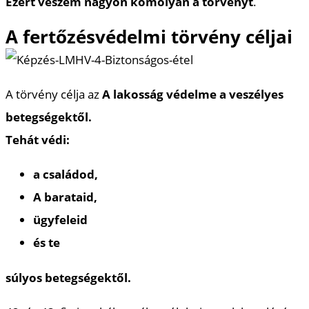
Ezért veszem nagyon komolyan a törvényt
.
A fertőzésvédelmi törvény céljai
A törvény célja az
A lakosság védelme a veszélyes
betegségektől.
Tehát védi:
a családod,
A barataid,
ügyfeleid
és te
súlyos betegségektől.