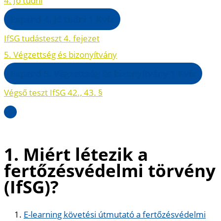
4. Jó tudni
Expand
4. Jó tudni
1 Kvíz
IfSG tudásteszt 4. fejezet
5. Végzettség és bizonyítvány
Expand
5. Végzettség és bizonyítvány
1 Kvíz
Végső teszt IfSG 42., 43. §
1. Miért létezik a
fertőzésvédelmi törvény
(IfSG)?
E-learning követési útmutató a fertőzésvédelmi