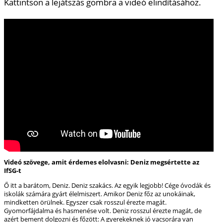
Kattintson a lejátszás gombra a videó elindításához.
Videó szövege, amit érdemes elolvasni: Deniz megsértette az
IfSG-t
Ő itt a barátom, Deniz. Deniz szakács. Az egyik legjobb! Cége óvodák és
iskolák számára gyárt élelmiszert. Amikor Deniz főz az unokáinak,
mindketten örülnek. Egyszer csak rosszul érezte magát.
Gyomorfájdalma és hasmenése volt. Deniz rosszul érezte magát, de
azért bement dolgozni és főzött: A gyerekeknek jó vacsorára van