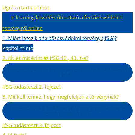
Ugrás a tartalomhoz
E-learning követési útmutató a fertőzésvédelmi
törvényről online
1. Miért létezik a fertőzésvédelmi törvény (IfSG)?
Kapitel minta
2. Kit és mit érint az IfSG 42., 43. §-a?
Expand
2. Kit és mit érint az IfSG 42., 43. §-a?
1
Kvíz
IfSG tudásteszt 2. fejezet
3. Mit kell tennie, hogy megfeleljen a törvénynek?
Expand
3. Mit kell tennie, hogy megfeleljen a
törvénynek?
1 Kvíz
IfSG tudásteszt 3. fejezet