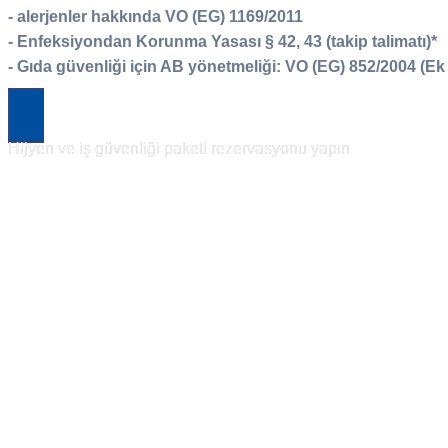
- alerjenler hakkında VO (EG) 1169/2011
- Enfeksiyondan Korunma Yasası § 42, 43 (takip talimatı)*
- Gıda güvenliği için AB yönetmeliği: VO (EG) 852/2004 (Ek I
Hijyen ve iş güvenliği paketi rezervasyonu yapın