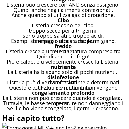
Listeria può crescere con AND senza ossigeno.
Quindi anche negli alimenti confezionati.
Anche quando si utilizza gas di protezione.
Cibo
Listeria crescono nel cibo,
troppo secco per altri germi,
sono troppo salati o troppo acidi.
Esempi sono prosciutto crudo, parmigiano, formaggio a pasta molle.
freddo
Listeria cresce a una temperatura compresa tra -1,5 e 45 °C.
Quindi anche in frigo!
Più è caldo, più velocemente cresce la Listeria.
nutriente
La Listeria ha bisogno solo di pochi nutrienti.
disinfezione
Listeria può diventare resistente a determinati disinfettanti.
Questo è quando i disinfettanti non vengono utilizzati correttamente.
congelamento profondo
La Listeria non può crescere quando è congelata.
Tuttavia, le basse temperature non danneggiano i germi.
Se il cibo viene scongelato, i germi ricrescono.
Hai capito tutto?