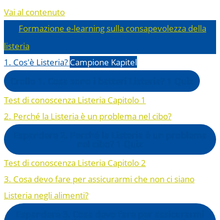
Vai al contenuto
Formazione e-learning sulla consapevolezza della
listeria
1. Cos'è Listeria?
Campione Kapitel
Crollo
1. Cosa sono i batteri Listeria?
1 Quiz
Test di conoscenza Listeria Capitolo 1
2. Perché la Listeria è un problema nel cibo?
Espandere
2. Perché la Listeria è un problema
nel cibo?
1 Quiz
Test di conoscenza Listeria Capitolo 2
3. Cosa devo fare per assicurarmi che non ci siano
Listeria negli alimenti?
Espandere
3. Cosa devo fare per assicurarmi