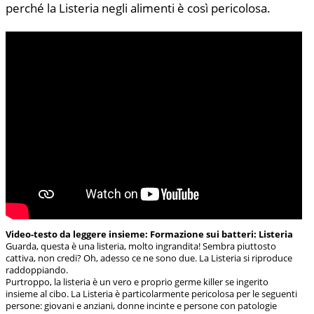
perché la Listeria negli alimenti è così pericolosa.
Video-testo da leggere insieme: Formazione sui batteri: Listeria
Guarda, questa è una listeria, molto ingrandita! Sembra piuttosto
cattiva, non credi? Oh, adesso ce ne sono due. La Listeria si riproduce
raddoppiando.
Purtroppo, la listeria è un vero e proprio germe killer se ingerito
insieme al cibo. La Listeria è particolarmente pericolosa per le seguenti
persone: giovani e anziani, donne incinte e persone con patologie