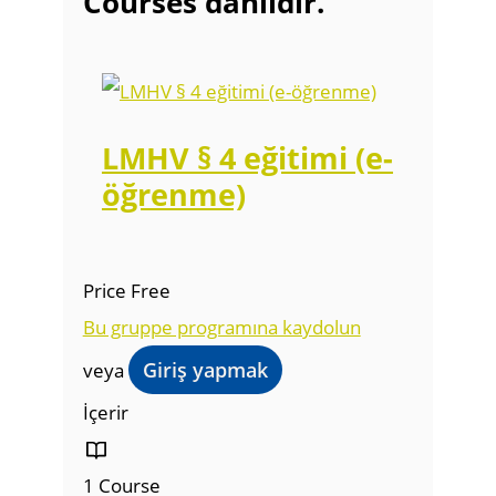
Courses dahildir.
LMHV § 4 eğitimi (e-
öğrenme)
Price
Free
Bu gruppe programına kaydolun
veya
Giriş yapmak
İçerir
1 Course