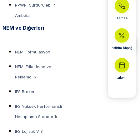
PPWR, Sürdürülebilir
Ambalaj
Temas
NEM ve Diğerleri
İndirim ölçeği
NEM: Formülasyon
NEM: Etiketleme ve
Reklamcılık
takvim
IFS Broker
IFS Yüksek Performanslı
Hesaplama Standardı
IFS Lojistik V 3