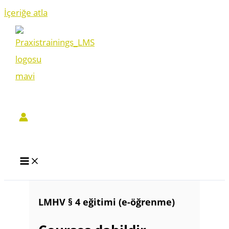
İçeriğe atla
LMHV § 4 eğitimi (e-öğrenme)