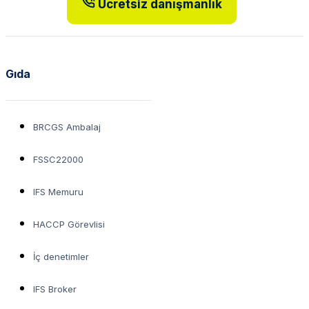
Ücretsiz danışmanlık
Gıda
BRCGS Ambalaj
FSSC22000
IFS Memuru
HACCP Görevlisi
İç denetimler
IFS Broker