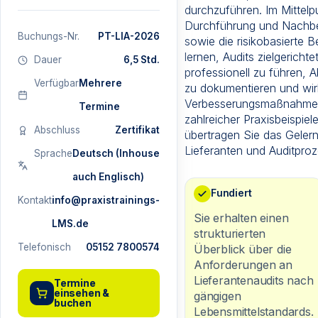
durchzuführen. Im Mittelp
Durchführung und Nachber
Buchungs-Nr.
PT-LIA-2026
sowie die risikobasierte 
lernen, Audits zielgericht
Dauer
6,5 Std.
professionell zu führen,
Verfügbar
Mehrere
zu dokumentieren und wi
Verbesserungsmaßnahmen
Termine
zahlreicher Praxisbeispie
Abschluss
Zertifikat
übertragen Sie das Gelern
Lieferanten und Auditproz
Sprache
Deutsch (Inhouse
auch Englisch)
Fundiert
Kontakt
info@praxistrainings-
Sie erhalten einen
LMS.de
strukturierten
Telefonisch
05152 7800574
Überblick über die
Anforderungen an
Lieferantenaudits nach
Termine
einsehen &
gängigen
buchen
Lebensmittelstandards.