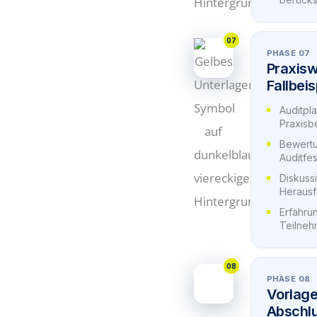
07
PHASE 07
Praxis
Fallbeis
Auditpl
Praxisbe
Bewertu
Auditfes
Diskuss
Heraus
Erfahru
Teilne
08
PHASE 08
Vorlage
Abschl