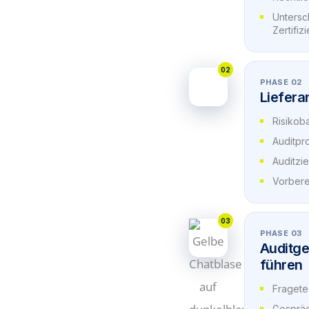
Untersc
Zertifiz
02
PHASE 02
Liefera
Risikob
Auditpr
Auditzi
Vorbere
03
PHASE 03
Auditge
führen
Fragete
Gesprä