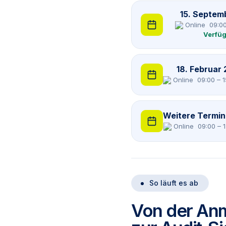
15. Septem
Online
09:00
Verfüg
18. Februar
Online
09:00 – 
Weitere Termin
Online
09:00 – 
So läuft es ab
Von der An