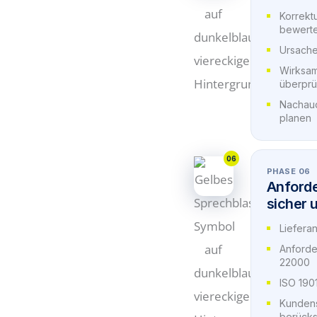
Korrekt
bewert
Ursache
Wirksa
überprü
Nachau
planen
06
PHASE 06
Anford
sicher 
Liefera
Anford
22000
ISO 1901
Kundens
berücks