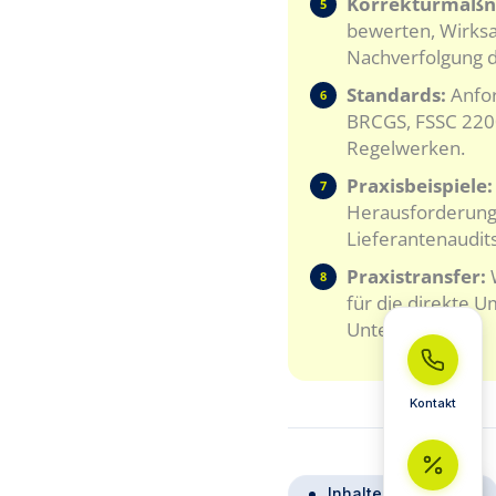
Korrekturmaß
5
bewerten, Wirks
Nachverfolgung 
Standards:
Anfor
6
BRCGS, FSSC 220
Regelwerken.
Praxisbeispiele:
7
Herausforderunge
Lieferantenaudits
Praxistransfer:
8
für die direkte 
Unternehmen.
Kontakt
Inhalte & Roadmap