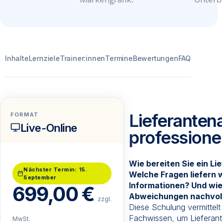
Inhalte
Lernziele
Trainer:innen
Termine
Bewertungen
FAQ
Lieferanten
FORMAT
Live-Online
professione
Wie bereiten Sie ein Li
Nächster Termin: 15.
Welche Fragen liefern 
September
Informationen? Und wi
699,00
€
Abweichungen nachvol
zzgl.
Diese Schulung vermittel
Fachwissen, um Lieferante
MwSt.