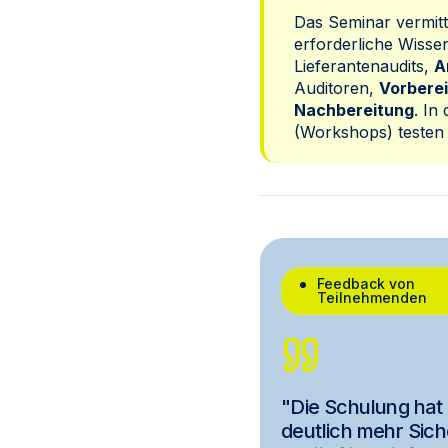
Das Seminar vermitt
erforderliche Wiss
Lieferantenaudits,
A
Auditoren,
Vorbere
Nachbereitung
. In 
(Workshops) testen 
Feedback von
Teilnehmenden
"Die Schulung hat
deutlich mehr Sich