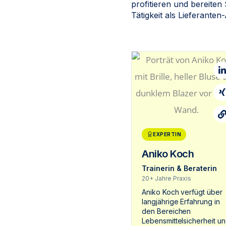
profitieren und bereiten 
Tätigkeit als Lieferanten
L
X
L
i
EXPERTIN
Aniko Koch
Trainerin & Beraterin
20+ Jahre Praxis
Aniko Koch verfügt über
langjährige Erfahrung in
den Bereichen
Lebensmittelsicherheit u