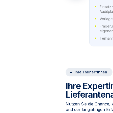
Einsatz
Auditpl
Vorlagen
Frageru
eigenen
Teilnahm
Ihre Trainer*innen
Ihre Experti
Lieferanten
Nutzen Sie die Chance, 
und der langjährigen Er