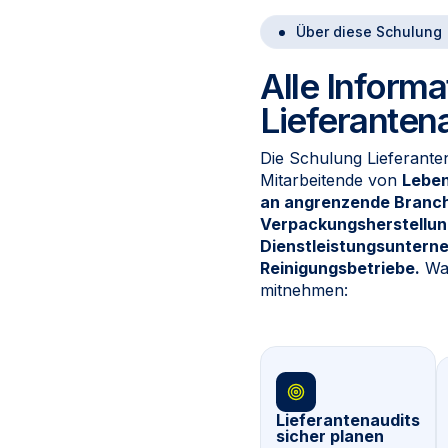
Über diese Schulung
Alle Informa
Lieferanten
Die Schulung Lieferanten
Mitarbeitende von
Leben
an angrenzende Branc
Verpackungsherstellun
Dienstleistungsuntern
Reinigungsbetriebe.
Was
mitnehmen:
Lieferantenaudits
sicher planen