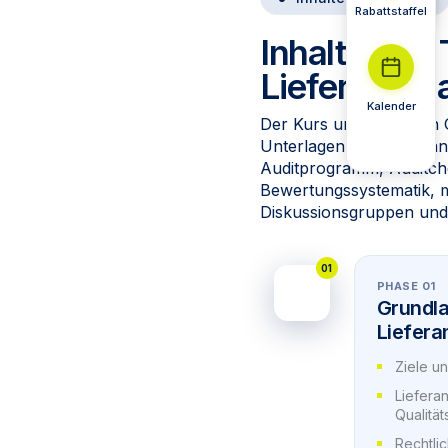
Rabattstaffel
Inhalte und
Lieferanten
Kalender
Der Kurs umfasst einen O
Unterlagen als PDF-Hand
Auditprogramm, Auditche
Bewertungssystematik, 
Diskussionsgruppen und I
01
PHASE 01
Grundl
Liefera
Ziele u
Lieferan
Qualitä
Rechtli