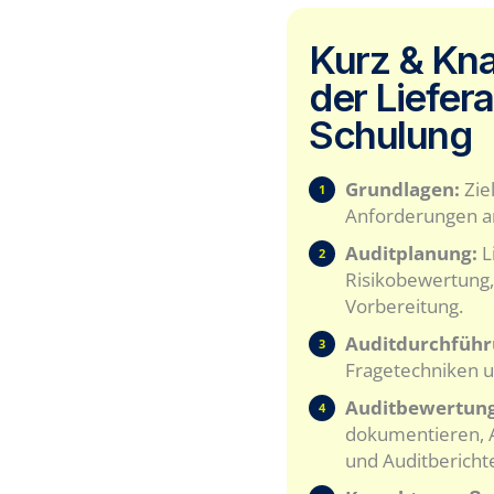
Kurz & Kna
der Liefer
Schulung
Grundlagen:
Zie
1
Anforderungen an
Auditplanung:
L
2
Risikobewertung
Vorbereitung.
Auditdurchführ
3
Fragetechniken 
Auditbewertung
4
dokumentieren,
und Auditberichte