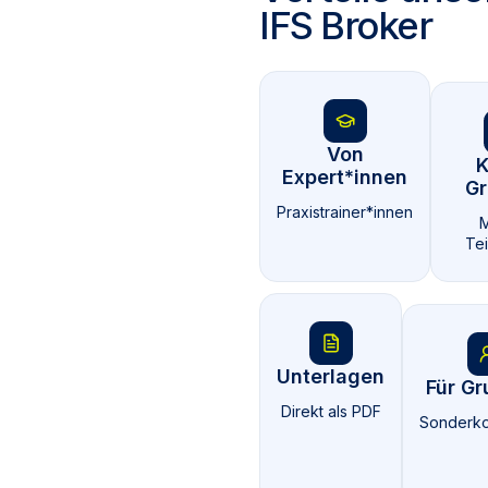
IFS Broker
Von
K
Expert*innen
Gr
Praxistrainer*innen
M
Te
Unterlagen
Für G
Direkt als PDF
Sonderko