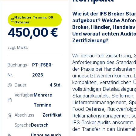
Wie ist der IFS Broker Sta
Nächster Termin: 06.
aufgebaut? Welche Anford
Oktober
Broker, Händler, Handelsv
450,00
€
Und worauf achten Audito
Zertifizierung?
zzgl. MwSt.
Wir betrachten Zielsetzung, S
Anforderungen des Standards
Buchungs-
PT-IFSBR-
der Praxis bei Handelsunter
Nr.
2026
umgesetzt werden können. De
kompakten, verständlichen Üb
Dauer
4 Std.
vollständigen Detailauslegun
Verfügbar
Mehrere
Standardkapitels. Sie lernen,
Lieferantenmanagement, Spez
Termine
Food Defense, Rückverfolgba
Abschluss
Zertifikat
Reklamationsmanagement sow
IFS Broker Audits ankommt. P
Sprache
Deutsch
den Transfer in den Unterne
(Inhouse auch