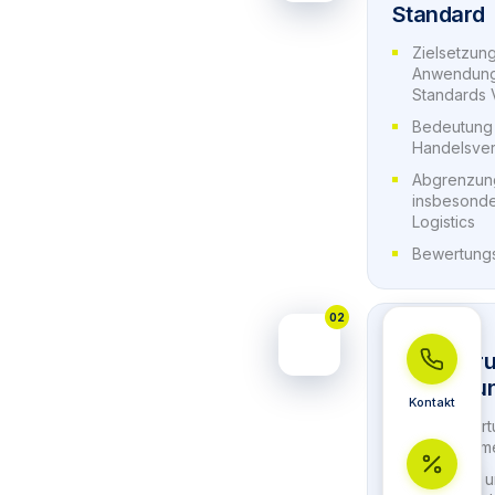
Standard
Zielsetzun
Anwendungs
Standards 
Bedeutung 
Handelsver
Abgrenzung
insbesonde
Logistics
Bewertungs
02
PHASE 02
Anforderu
Handelsu
Kontakt
Verantwort
Unternehme
Qualitäts- 