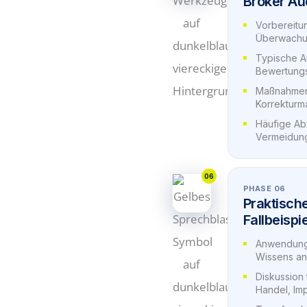
Broker Au
Vorbereitun
Überwachu
Typische A
Bewertung
Maßnahmenp
Korrektur
Häufige A
Vermeidun
06
PHASE 06
Praktisch
Fallbeispi
Anwendung 
Wissens an
Diskussion 
Handel, Im