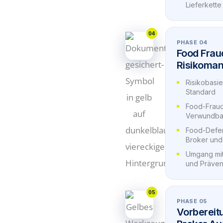
Lieferkette
04
PHASE 04
Food Frau
Risikoma
Risikobasie
Standard
Food-Frau
Verwundba
Food-Defe
Broker un
Umgang mit
und Präve
05
PHASE 05
Vorbereit