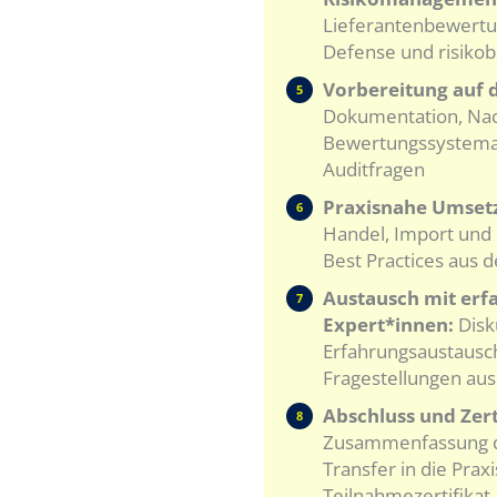
Lieferantenbewertu
Defense und risikob
Vorbereitung auf d
5
Dokumentation, Na
Bewertungssystemat
Auditfragen
Praxisnahe Umset
6
Handel, Import und
Best Practices aus d
Austausch mit erf
7
Expert*innen:
Disk
Erfahrungsaustausch
Fragestellungen a
Abschluss und Zert
8
Zusammenfassung de
Transfer in die Prax
Teilnahmezertifikat