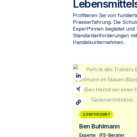
Lebensmittels
Profitieren Sie von fundier
Praxiserfahrung. Die Schu
Expert*innen begleitet und 
Standardanforderungen mit
Handelsunternehmen.
Linkedin-
Xing
Link
in
ZERTIFIZIERT
Ben Buhlmann
Experte · IFS-Berater