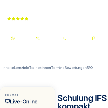
auf IFS Broker Audits.
1 × 4 Std.
Max. 12 TN
Live-Online
Zertifika
Inhalte
Lernziele
Trainer:innen
Termine
Bewertungen
FAQ
Schulung IFS 
FORMAT
Live-Online
kompakt