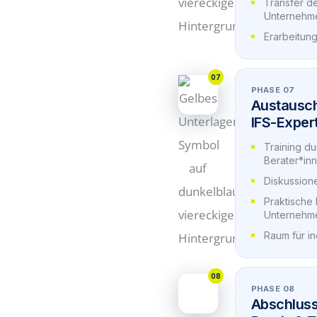
Transfer d
Unternehme
Erarbeitun
07
PHASE 07
Austausch
IFS-Exper
Training du
Berater*in
Diskussion
Praktische 
Unternehm
Raum für in
08
PHASE 08
Abschluss,