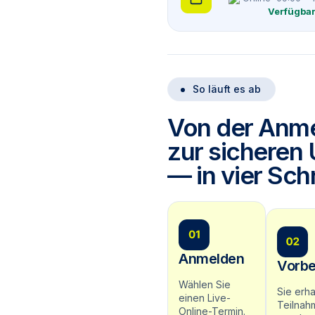
Verfügba
So läuft es ab
Von der Anme
zur sicheren
— in vier Schr
Anmelden
Vorbe
Wählen Sie
Sie erha
einen Live-
Teilnah
Online-Termin.