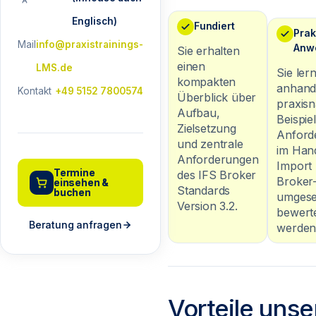
Englisch)
Fundiert
Prak
Mail
info@praxistrainings-
Anw
Sie erhalten
einen
LMS.de
Sie ler
kompakten
anhan
Kontakt
+49 5152 7800574
Überblick über
praxis
Aufbau,
Beispie
Zielsetzung
Anford
und zentrale
im Hand
Anforderungen
Import
Termine
des IFS Broker
Broker
einsehen &
Standards
buchen
umgese
Version 3.2.
bewert
Beratung anfragen
werden
Vorteile uns