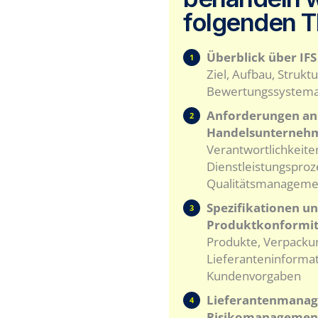
folgenden 
Überblick über IFS
1
Ziel, Aufbau, Strukt
Bewertungssystemat
Anforderungen an
2
Handelsunterneh
Verantwortlichkeite
Dienstleistungspro
Qualitätsmanageme
Spezifikationen u
3
Produktkonformit
Produkte, Verpacku
Lieferanteninforma
Kundenvorgaben
Lieferantenmana
4
Risikomanagemen