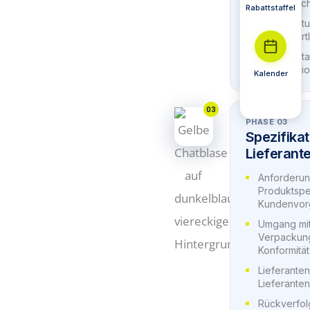
Produktsic
Rabattstaffel
Dienstleis
Verantwortl
Dokumentat
Organisati
Kalender
03
PHASE 03
Spezifika
Lieferant
Anforderu
Produktspe
Kundenvor
Umgang mit
Verpackun
Konformitä
Lieferante
Lieferante
Rückverfol