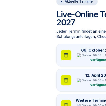
Aktuelle Termine
Live-Online T
2027
Jeder Termin findet an eine
Schulungs­unterlagen, Checkl
06. Oktober
Online
09:00 – 
Verfügba
12. April 2
Online
09:00 – 
Verfügba
Weitere Termin
Online
09:00 – 