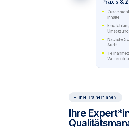
Praxis & Z
Zusammenfa
Inhalte
Empfehlung
Umsetzung
Nächste Sch
Audit
Teilnahmeze
Weiterbild
Ihre Trainer*innen
Ihre Expert*in
Qualitätsma