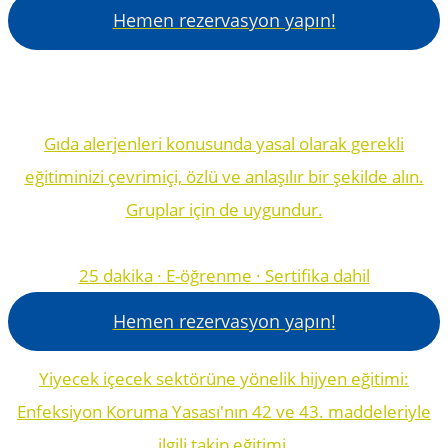
Hemen rezervasyon yapın!
Gıda alerjenleri konusunda yasal olarak gerekli
eğitiminizi çevrimiçi, özlü ve anlaşılır bir şekilde alın.
Gruplar için de uygundur.
25 dakika · E-öğrenme · Sertifika dahil
Hemen rezervasyon yapın!
Yiyecek içecek sektörüne yönelik hijyen eğitimi:
Enfeksiyon Koruma Yasası'nın 42 ve 43. maddeleriyle
ilgili takip eğitimi.