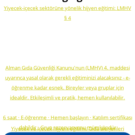
Yiyecek-içecek sektörüne yönelik hijyen eğitimi: LMHV
§ 4
Alman Gıda Güvenliği Kanunu'nun (LMHV) 4. maddesi
uyarınca yasal olarak gerekli eğitiminizi alacaksınız - e-
öğrenme kadar esnek. Bireyler veya gruplar için
idealdir. Etkileşimli ve pratik, hemen kullanılabilir.
6 saat · E-öğrenme · Hemen başlayın · Katılım sertifikası
dahildir · Grup rezervasyonu mümkündür
Yiyecek ve içecek hijyeni eğitimi: Gıda alerjenleri