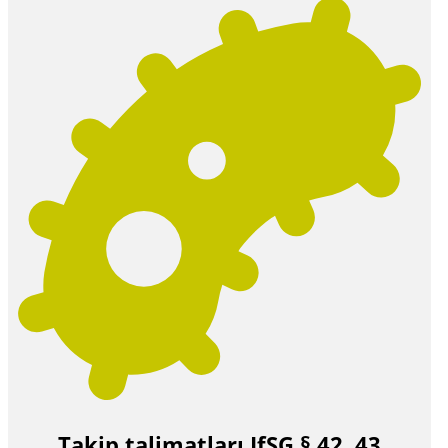
Takip talimatları IfSG § 42, 43