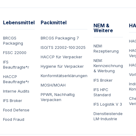
Lebensmittel
Packmittel
NEM &
HA
Weitere
BRCGS
BRCGS Packaging 7
HA
Packaging
NEM:
ISO/TS 22002-100:2025
HAC
Rezeptierung
FSSC 22000
Ver
HACCP für Verpacker
NEM:
IFS
HAC
Kennzeichnung
Hygiene für Verpacker
Beauftragte*r
& Werbung
Vor
Konformitätserklärungen
HACCP
IFS Broker
Beauftragte*r
Ind
MOSH/MOAH
Kon
IFS HPC
Interne Audits
PPWR, Nachhaltig
Standard
Che
Verpacken
IFS Broker
Ver
IFS Logistik V 3
Food Defense
Dienstleistende
LM-Industrie
Food Fraud