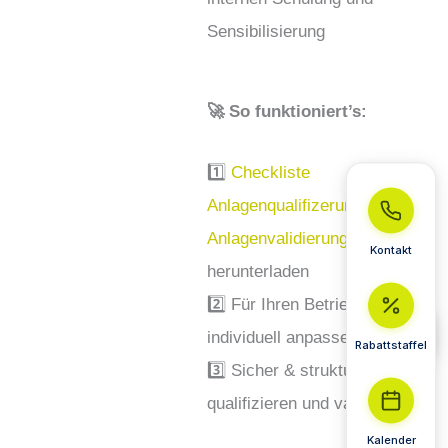
Sensibilisierung
🚀 So funktioniert’s:
1️⃣
Checkliste
Anlagenqualifizerung und
Anlagenvalidierung
Kontakt
herunterladen
2️⃣ Für Ihren Betrieb
individuell anpassen
Rabattstaffel
3️⃣ Sicher & strukturiert
qualifizieren und validieren
Kalender