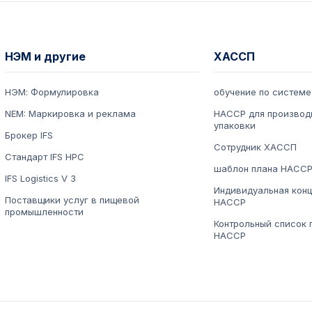
НЭМ и другие
ХАССП
НЭМ: Формулировка
обучение по систем
NEM: Маркировка и реклама
HACCP для производ
упаковки
Брокер IFS
Сотрудник ХАССП
Стандарт IFS HPC
шаблон плана HACC
IFS Logistics V 3
Индивидуальная конц
Поставщики услуг в пищевой
HACCP
промышленности
Контрольный список 
HACCP