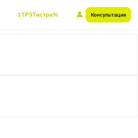
1TP3Тастра%
Консультация