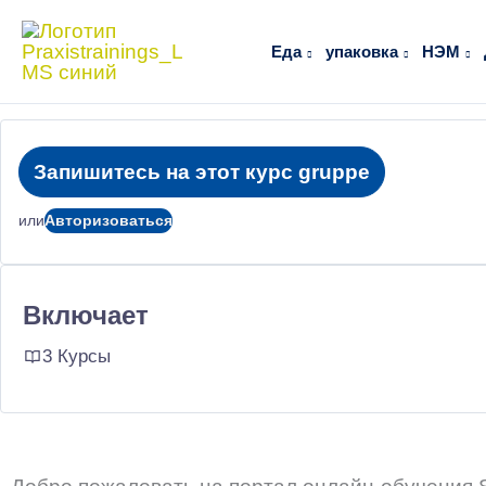
Перейти
к
Еда
упаковка
НЭМ
содержимому
Запишитесь на этот курс gruppe
или
Авторизоваться
Включает
3 Курсы