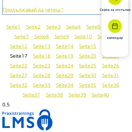
Продължавай да четеш "
Скала за отстъпки
Seite
1
Seite
2
Seite
3
Seite
4
Seite
5
Seite
6
Seite
7
Seite
8
Seite
9
Seite
10
Seite
11
календар
Seite
12
Seite
13
Seite
14
Seite
15
Seite
16
Seite
17
Seite
18
Seite
19
Seite
20
Seite
21
Seite
22
Seite
23
Seite
24
Seite
25
Seite
26
Seite
27
Seite
28
Seite
29
Seite
30
Seite
31
Seite
32
Seite
33
Seite
34
Seite
35
Seite
36
Seite
37
Seite
38
Seite
39
Seite
40