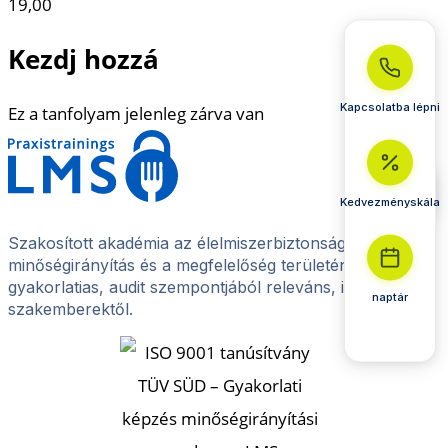
19,00
Kezdj hozzá
Kapcsolatba lépni
Ez a tanfolyam jelenleg zárva van
Kedvezményskála
Szakosított akadémia az élelmiszerbiztonság, a
minőségirányítás és a megfelelőség területén –
gyakorlatias, audit szempontjából releváns, iparági
naptár
szakemberektől.