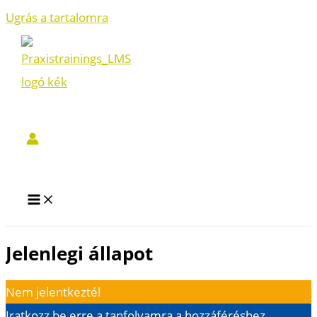
Ugrás a tartalomra
Jelenlegi állapot
Nem jelentkeztél
Iratkozz be erre a tanfolyamra a hozzáféréshez