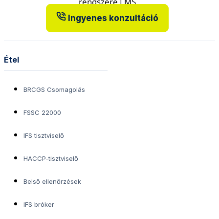
Ingyenes konzultáció
Étel
BRCGS Csomagolás
FSSC 22000
IFS tisztviselő
HACCP-tisztviselő
Belső ellenőrzések
IFS bróker