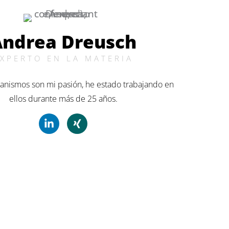
Andrea Dreusch
EXPERTO EN LA MATERIA
anismos son mi pasión, he estado trabajando en
ellos durante más de 25 años.
L
X
i
i
n
n
k
g
e
d
i
n
-
e