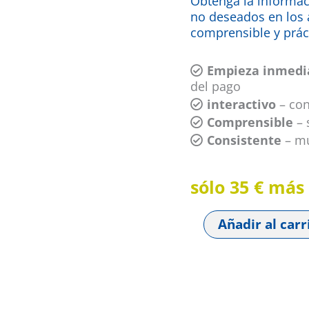
Obtenga la informa
no deseados en los 
comprensible y prác
Empieza inmed
del pago
interactivo
– con
Comprensible
– 
Consistente
– mu
sólo 35 € más
Añadir al carr