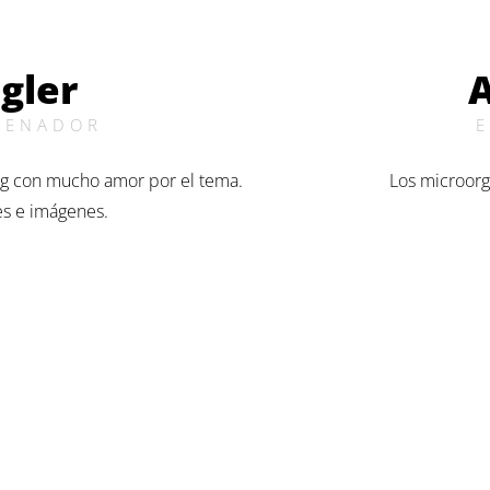
egler
TRENADOR
ng con mucho amor por el tema.
Los microorg
es e imágenes.