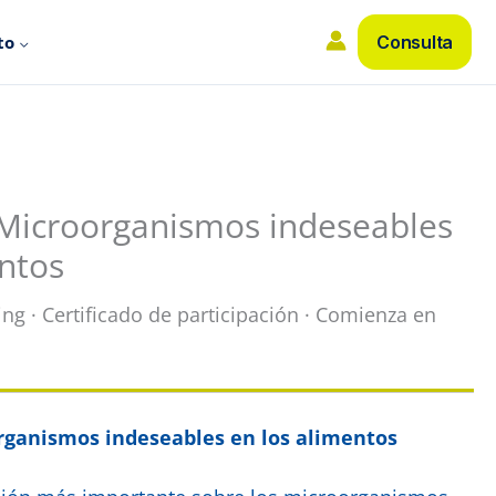
to
Consulta
 Microorganismos indeseables
entos
ing · Certificado de participación · Comienza en
rganismos indeseables en los alimentos