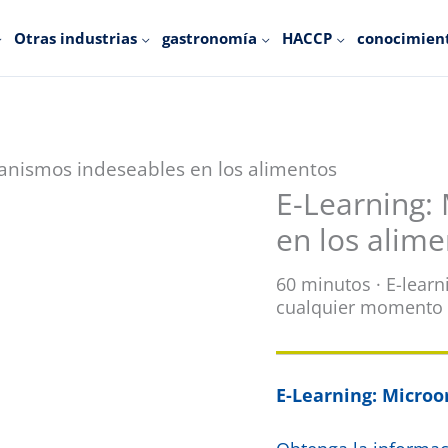
Otras industrias
gastronomía
HACCP
conocimien
anismos indeseables en los alimentos
E-Learning:
E-
en los alim
Learning:
Unerwünschte
60 minutos · E-learn
Mikroorganismen
cualquier momento
in
Lebensmitteln
E-Learning: Microo
cantidad