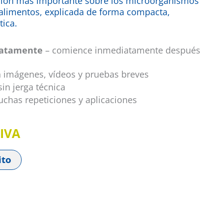
ción más importante sobre los microorganismos
alimentos, explicada de forma compacta,
tica.
iatamente
– comience inmediatamente después
 imágenes, vídeos y pruebas breves
sin jerga técnica
chas repeticiones y aplicaciones
 IVA
ito