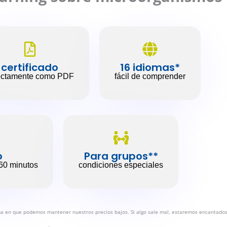
certificado
16 idiomas*
ectamente como PDF
fácil de comprender
o
Para grupos**
60 minutos
condiciones especiales
ma en que podemos mantener nuestros precios bajos. Si algo sale mal, estaremos encantados 