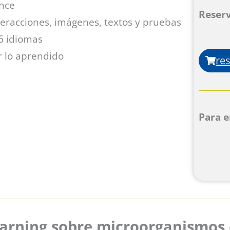
ence
Reser
nteracciones, imágenes, textos y pruebas
6 idiomas
r lo aprendido
res
Para e
learning sobre microorganismos 