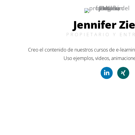
Jennifer Zi
PROPIETARIO Y EN
Creo el contenido de nuestros cursos de e-learni
Uso ejemplos, videos, animacion
L
X
i
i
n
n
k
g
e
d
i
n
-
e