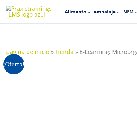
Ir
Alimento
embalaje
NEM
al
contenido
página de inicio
»
Tienda
»
E-Learning: Microorg
¡Oferta!