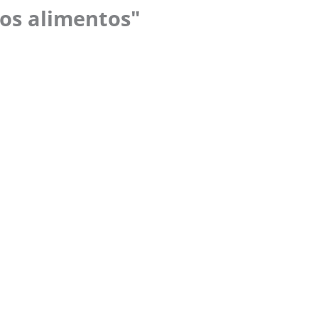
n
los alimentos"