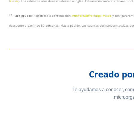
lms.de
). Los videos se muestran en alemán o inglés. Estamos encantados de añadir ot
**
Para grupos:
Regístrese a continuación
info@praxistrainings-lms.de
y configuraremo
descuento a partir de 50 personas. Más a pedido. Las cuentas permanecen activas d
Creado po
Te ayudamos a conocer, comp
microorg