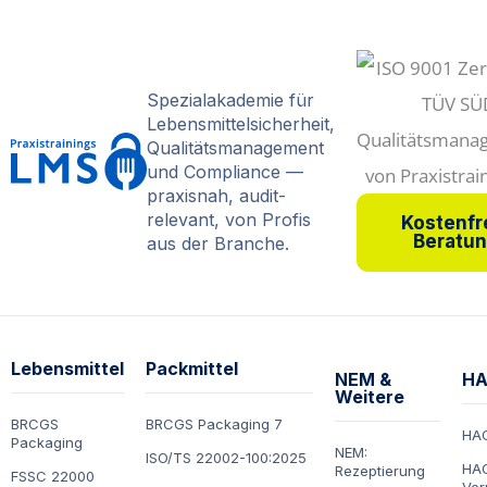
Spezialakademie für
Lebensmittelsicherheit,
Qualitätsmanagement
und Compliance —
praxisnah, audit-
relevant, von Profis
Kostenfr
Beratu
aus der Branche.
Lebensmittel
Packmittel
NEM &
HA
Weitere
BRCGS
BRCGS Packaging 7
HA
Packaging
NEM:
ISO/TS 22002-100:2025
HAC
Rezeptierung
FSSC 22000