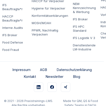
Ver
HACCP für Verpacker
NEM:
IFS
HAC
Kennzeichnung
Hygiene für Verpacker
Beauftragte*r
& Werbung
Vor
Konformitätserklärungen
HACCP
IFS Broker
Beauftragte*r
Ind
MOSH/MOAH
Kon
IFS HPC
Interne Audits
PPWR, Nachhaltig
Standard
Che
Verpacken
IFS Broker
Ver
IFS Logistik V 3
Food Defense
Dienstleistende
LM-Industrie
Food Fraud
Impressum
AGB
Datenschutzerklärung
Kontakt
Newsletter
Blog
© 2021 - 2026 Praxistrainings-LMS.
Made for QM, QS & Food
Alle Rechte vorbehalten.
Safety Teams in DACH.