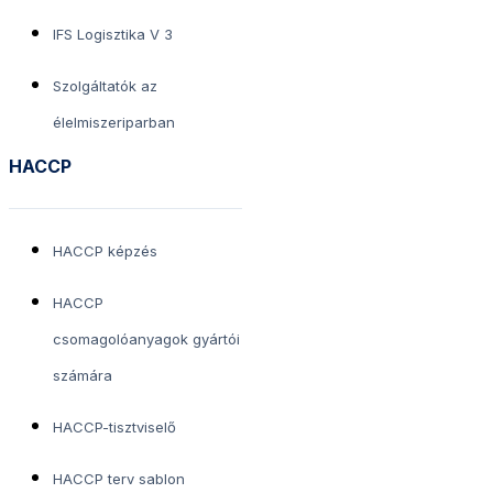
IFS Logisztika V 3
Szolgáltatók az
élelmiszeriparban
HACCP
HACCP képzés
HACCP
csomagolóanyagok gyártói
számára
HACCP-tisztviselő
HACCP terv sablon