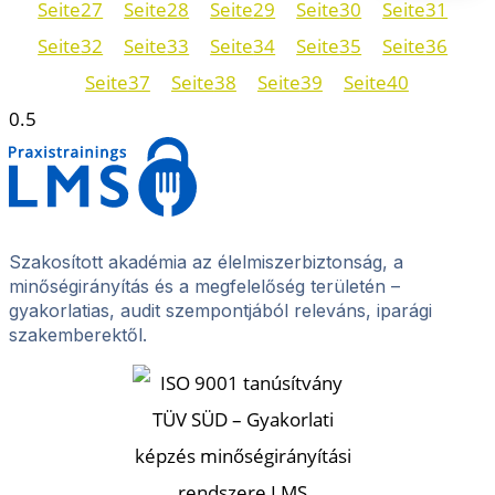
Seite
27
Seite
28
Seite
29
Seite
30
Seite
31
Seite
32
Seite
33
Seite
34
Seite
35
Seite
36
Seite
37
Seite
38
Seite
39
Seite
40
Szakosított akadémia az élelmiszerbiztonság, a
minőségirányítás és a megfelelőség területén –
gyakorlatias, audit szempontjából releváns, iparági
szakemberektől.