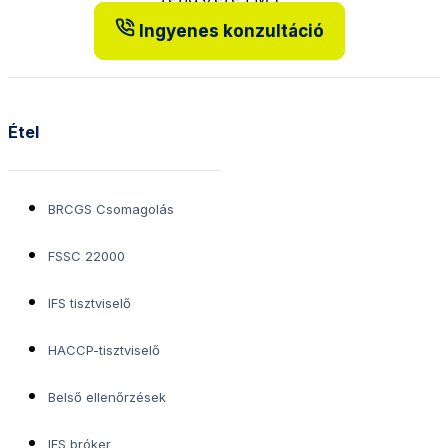
Ingyenes konzultáció
Étel
BRCGS Csomagolás
FSSC 22000
IFS tisztviselő
HACCP-tisztviselő
Belső ellenőrzések
IFS bróker