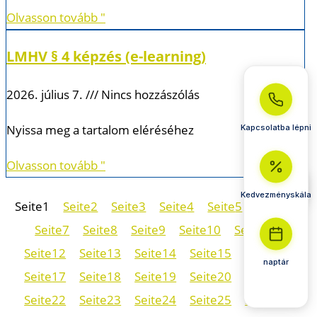
Olvasson tovább "
LMHV § 4 képzés (e-learning)
2026. július 7.
Nincs hozzászólás
Nyissa meg a tartalom eléréséhez
Kapcsolatba lépni
Olvasson tovább "
Kedvezményskála
Seite
1
Seite
2
Seite
3
Seite
4
Seite
5
Seite
6
Seite
7
Seite
8
Seite
9
Seite
10
Seite
11
Seite
12
Seite
13
Seite
14
Seite
15
Seite
16
naptár
Seite
17
Seite
18
Seite
19
Seite
20
Seite
21
Seite
22
Seite
23
Seite
24
Seite
25
Seite
26