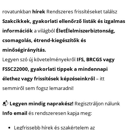
rovatunkban
hírek
Rendszeres frissítéseket találsz
Szakcikkek, gyakorlati ellenőrző listák és izgalmas
információk
a világból
Élet
Élelmiszerbiztonság,
csomagolás, étrend-kiegészítők és
minőségirányítás.
Legyen szó új követelményekről
IFS, BRCGS vagy
FSSC22000, gyakorlati tippek a mindennapi
élethez vagy frissítések képzéseinkről
– itt
semmiről sem fogsz lemaradni!
📬
Legyen mindig naprakész!
Regisztráljon nálunk
Info email
és rendszeresen kapja meg:
Legfrissebb hírek és szakértelem az