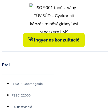
Ingyenes konzultáció
Étel
BRCGS Csomagolás
FSSC 22000
IFS tisztviselő