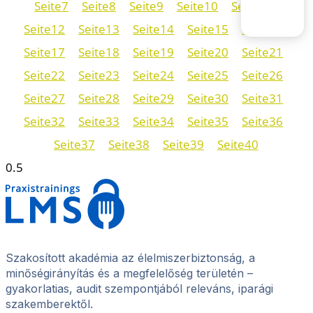
Seite
7
Seite
8
Seite
9
Seite
10
Seite
11
Seite
12
Seite
13
Seite
14
Seite
15
Seite
16
Seite
17
Seite
18
Seite
19
Seite
20
Seite
21
Seite
22
Seite
23
Seite
24
Seite
25
Seite
26
Seite
27
Seite
28
Seite
29
Seite
30
Seite
31
Seite
32
Seite
33
Seite
34
Seite
35
Seite
36
Seite
37
Seite
38
Seite
39
Seite
40
Szakosított akadémia az élelmiszerbiztonság, a
minőségirányítás és a megfelelőség területén –
gyakorlatias, audit szempontjából releváns, iparági
szakemberektől.