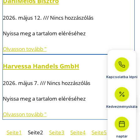
DaniMelos Bisztró
2026. május 12.
Nincs hozzászólás
Nyissa meg a tartalom eléréséhez
Olvasson tovább "
Harvessa Handels GmbH
Kapcsolatba lépni
2026. május 7.
Nincs hozzászólás
Nyissa meg a tartalom eléréséhez
Kedvezményskála
Olvasson tovább "
Seite
1
Seite
2
Seite
3
Seite
4
Seite
5
Seite
6
naptár