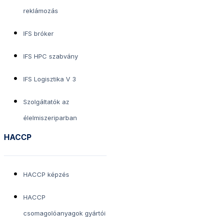
reklámozás
IFS bróker
IFS HPC szabvány
IFS Logisztika V 3
Szolgáltatók az
élelmiszeriparban
HACCP
HACCP képzés
HACCP
csomagolóanyagok gyártói