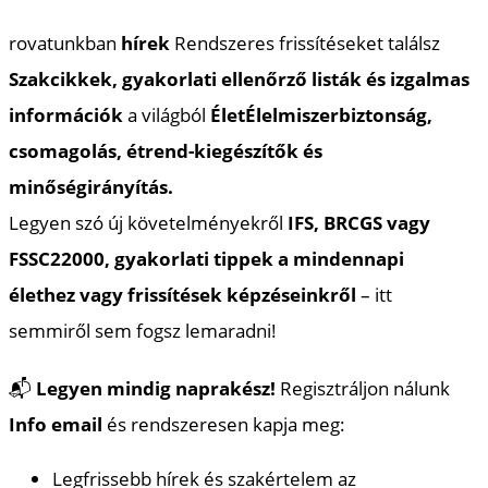
rovatunkban
hírek
Rendszeres frissítéseket találsz
Szakcikkek, gyakorlati ellenőrző listák és izgalmas
információk
a világból
Élet
Élelmiszerbiztonság,
csomagolás, étrend-kiegészítők és
minőségirányítás.
Legyen szó új követelményekről
IFS, BRCGS vagy
FSSC22000, gyakorlati tippek a mindennapi
élethez vagy frissítések képzéseinkről
– itt
semmiről sem fogsz lemaradni!
📬
Legyen mindig naprakész!
Regisztráljon nálunk
Info email
és rendszeresen kapja meg:
Legfrissebb hírek és szakértelem az