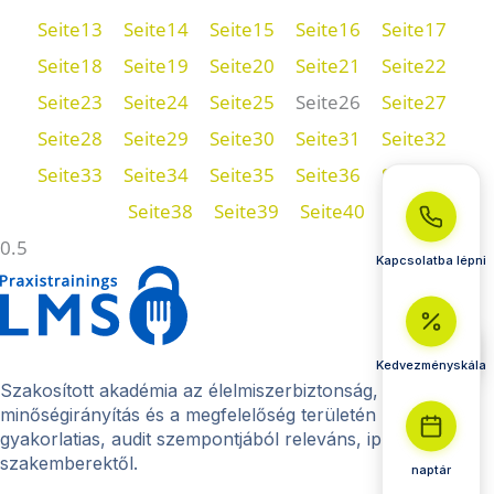
Seite
13
Seite
14
Seite
15
Seite
16
Seite
17
Seite
18
Seite
19
Seite
20
Seite
21
Seite
22
Seite
23
Seite
24
Seite
25
Seite
26
Seite
27
Seite
28
Seite
29
Seite
30
Seite
31
Seite
32
Seite
33
Seite
34
Seite
35
Seite
36
Seite
37
Seite
38
Seite
39
Seite
40
Kapcsolatba lépni
Kedvezményskála
Szakosított akadémia az élelmiszerbiztonság, a
minőségirányítás és a megfelelőség területén –
gyakorlatias, audit szempontjából releváns, iparági
szakemberektől.
naptár