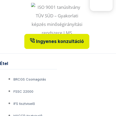
Ingyenes konzultáció
Étel
BRCGS Csomagolás
FSSC 22000
IFS tisztviselő
HACCP-tisztviselő