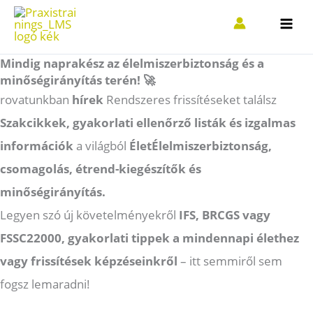
Ugrás
a
tartalomra
Mindig naprakész az élelmiszerbiztonság és a
minőségirányítás terén! 🚀
rovatunkban
hírek
Rendszeres frissítéseket találsz
Szakcikkek, gyakorlati ellenőrző listák és izgalmas
információk
a világból
Élet
Élelmiszerbiztonság,
csomagolás, étrend-kiegészítők és
minőségirányítás.
Legyen szó új követelményekről
IFS, BRCGS vagy
FSSC22000, gyakorlati tippek a mindennapi élethez
vagy frissítések képzéseinkről
– itt semmiről sem
fogsz lemaradni!