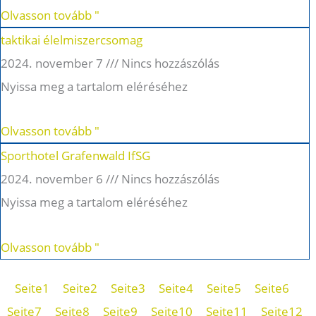
Olvasson tovább "
taktikai élelmiszercsomag
2024. november 7
Nincs hozzászólás
Nyissa meg a tartalom eléréséhez
Olvasson tovább "
Sporthotel Grafenwald IfSG
2024. november 6
Nincs hozzászólás
Nyissa meg a tartalom eléréséhez
Olvasson tovább "
Seite
1
Seite
2
Seite
3
Seite
4
Seite
5
Seite
6
Seite
7
Seite
8
Seite
9
Seite
10
Seite
11
Seite
12