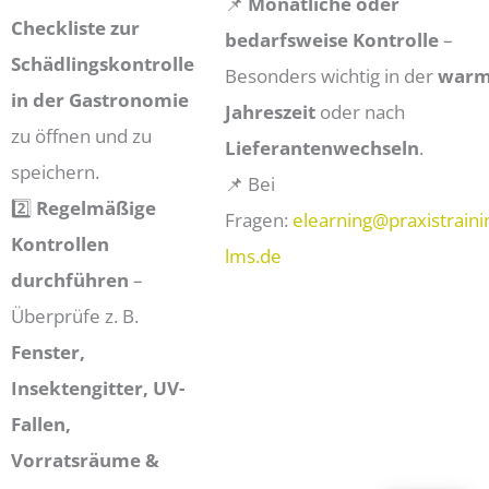
📌
Monatliche oder
Checkliste zur
bedarfsweise Kontrolle
–
Schädlingskontrolle
Besonders wichtig in der
war
in der Gastronomie
Jahreszeit
oder nach
zu öffnen und zu
Lieferantenwechseln
.
speichern.
📌 Bei
2️⃣
Regelmäßige
Fragen:
elearning@praxistraini
Kontrollen
lms.de
durchführen
–
Überprüfe z. B.
Fenster,
Insektengitter, UV-
Fallen,
Vorratsräume &