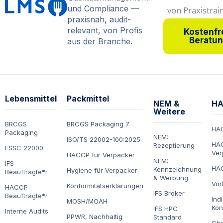
Arbeitss
Folgebele
ing
hygiene nach
hygiene nach
und Compliance —
Allerg
chutz
hrung
LMHV § 4
VO 852
praxisnah, audit-
ene
IfSG § 42,
relevant, von Profis
Kostenfr
Beratu
aus der Branche.
43
Schützen Sie sich
Hast du keine gastronomische
Mache jetzt deine jährliche
selbst vor Unfällen
Ausbildung oder kein Studium?
Lebensmittelhygieneschulung
Lernen Sie,
in Gastronomie und
Dann bist du hier richtig - starte
nach VO 852.
welche
jetzt deine Erstschulung in
Catering.
Holen Sie sich Ihre alle
Lebensmittel
Lebensmittelhygiene nach
24 Monate
Lebensmittel
Packmittel
für Allergiker
Zur Schulung
NEM &
HA
LMHV § 4.
vorgeschriebene
gefährlich
Weitere
Hier klicken
Folgebelehrung - in nur
sind.
BRCGS
BRCGS Packaging 7
25 Minuten.
HA
Packaging
Zur Schulung
NEM:
ISO/TS 22002-100:2025
HAC
Rezeptierung
FSSC 22000
Ver
Zur
HACCP für Verpacker
Zur Schulung
NEM:
Schulung
IFS
HAC
Kennzeichnung
Hygiene für Verpacker
Beauftragte*r
& Werbung
Vor
Konformitätserklärungen
HACCP
IFS Broker
Beauftragte*r
Ind
MOSH/MOAH
Kon
IFS HPC
Interne Audits
PPWR, Nachhaltig
Standard
Che