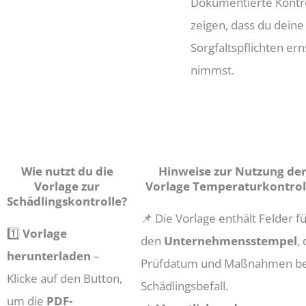
Dokumentierte Kontr
zeigen, dass du deine
Sorgfaltspflichten ern
nimmst.
Wie nutzt du die
Hinweise zur Nutzung de
Vorlage zur
Vorlage Temperaturkontrol
Schädlingskontrolle?
📌 Die Vorlage enthält Felder f
1️⃣
Vorlage
den
Unternehmensstempel
,
herunterladen
–
Prüfdatum und Maßnahmen be
Klicke auf den Button,
Schädlingsbefall.
um die
PDF-