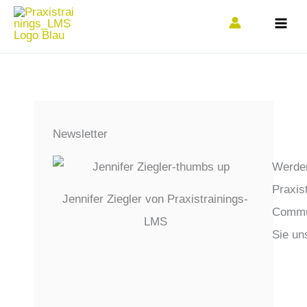
Zum
Inhalt
springen
Newsletter
Werden
Praxis
Jennifer Ziegler von Praxistrainings-
Commun
LMS
Sie un