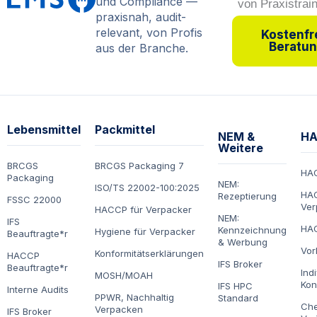
und Compliance —
praxisnah, audit-
relevant, von Profis
Kostenfr
Beratu
aus der Branche.
Lebensmittel
Packmittel
NEM &
HA
Weitere
BRCGS
BRCGS Packaging 7
HA
Packaging
NEM:
ISO/TS 22002-100:2025
HAC
Rezeptierung
FSSC 22000
Ver
HACCP für Verpacker
NEM:
IFS
HAC
Kennzeichnung
Hygiene für Verpacker
Beauftragte*r
& Werbung
Vor
Konformitätserklärungen
HACCP
IFS Broker
Beauftragte*r
Ind
MOSH/MOAH
Kon
IFS HPC
Interne Audits
PPWR, Nachhaltig
Standard
Che
Verpacken
IFS Broker