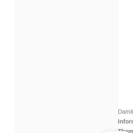
Damit
Info
Them