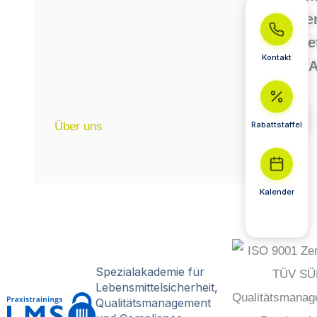
Leben
Gese
Kontakt
und
A
Über uns
Rabattstaffel
Kalender
Spezialakademie für
Lebensmittelsicherheit,
Qualitätsmanagement