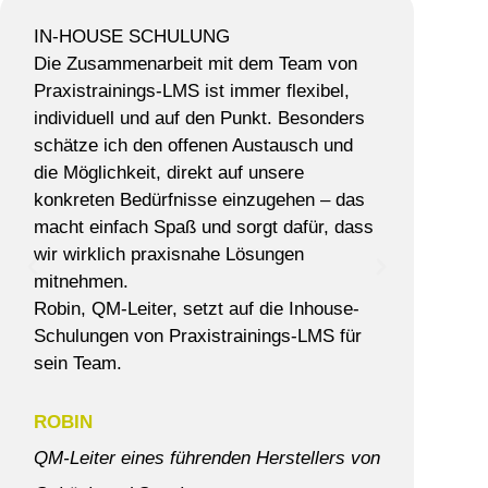
e
IN-HOUSE SCHULUNG
SCH
r
Die Zusammenarbeit mit dem Team von
LEB
Praxistrainings-LMS ist immer flexibel,
Sehr 
t
individuell und auf den Punkt. Besonders
Schu
e
schätze ich den offenen Austausch und
Aust
t
die Möglichkeit, direkt auf unsere
meine
konkreten Bedürfnisse einzugehen – das
Groß
m
macht einfach Spaß und sorgt dafür, dass
die S
i
wir wirklich praxisnahe Lösungen
t
mitnehmen.
STE
Robin, QM-Leiter, setzt auf die Inhouse-
5
Gesc
Schulungen von Praxistrainings-LMS für
v
Recal
sein Team.
o
n
ROBIN
5
QM-Leiter eines führenden Herstellers von