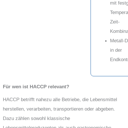
mit fest
Tempera
Zeit-
Kombina
Metall-D
in der
Endkontr
Für wen ist HACCP relevant?
HACCP betrifft nahezu alle Betriebe, die Lebensmittel
herstellen, verarbeiten, transportieren oder abgeben.
Dazu zählen sowohl klassische
Lebensmittelproduzenten als auch gastronomische