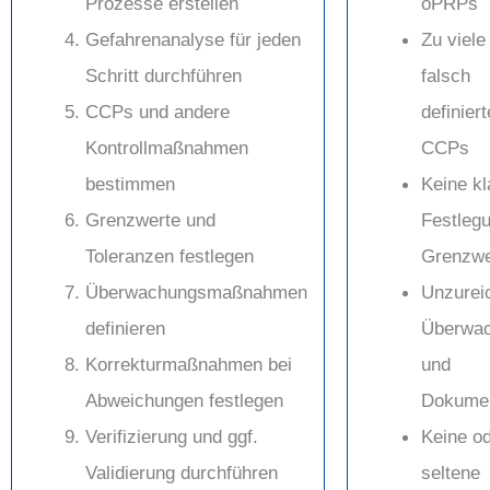
Prozesse erstellen
oPRPs
Gefahrenanalyse für jeden
Zu viele
Schritt durchführen
falsch
CCPs und andere
definiert
Kontrollmaßnahmen
CCPs
bestimmen
Keine kl
Grenzwerte und
Festleg
Toleranzen festlegen
Grenzwe
Überwachungsmaßnahmen
Unzurei
definieren
Überwa
Korrekturmaßnahmen bei
und
Abweichungen festlegen
Dokumen
Verifizierung und ggf.
Keine o
Validierung durchführen
seltene