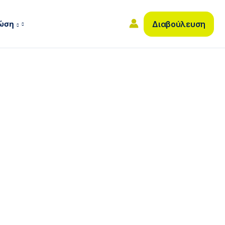
νώση
Διαβούλευση