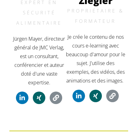
Ziegler
EXPERT EN
PROPRIÉTAIRE &
SÉCURITÉ
FORMATEUR
ALIMENTAIRE
Je crée le contenu de nos
Jürgen Mayer, directeur
cours e-learning avec
général de JMC Verlag,
beaucoup d'amour pour le
est un consultant,
sujet. J'utilise des
conférencier et auteur
exemples, des vidéos, des
doté d'une vaste
animations et des images.
expertise.
L
X
l
L
X
l
i
i
i
i
i
i
n
n
e
n
n
e
k
g
n
k
g
n
e
e
d
d
i