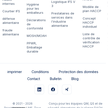
Logistique IFS V
internes
Hygiène
3
Modèle de
pour les
plan HACCP
Courtier IFS
emballeurs
Prestataires de
services dans
Concept
défense
Déclarations
l'industrie
HACCP
alimentaire
de
alimentaire
individuel
conformité
fraude
Liste de
alimentaire
MOSH/MOAH
contrôle de
vérification
PPWR,
HACCP
Emballage
durable
imprimer
Conditions
Protection des données
Contact
Bulletin
Blog
© 2021 - 2026
Conçu pour les équipes QM, QS et de
Praxistrainings-LMS. Tous
sécurité alimentaire de la région DACH.