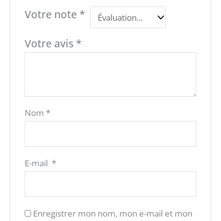
e et la
seulement 25
maintenant votre
restauratio
Votre note
*
minutes.
formation de 12
n.
mois en hygiène
alimentaire.
Votre avis
*
Pour
Cliquez
s'entraîner
ici
Pour
s'entraîner
Nom
*
E-mail
*
Enregistrer mon nom, mon e-mail et mon