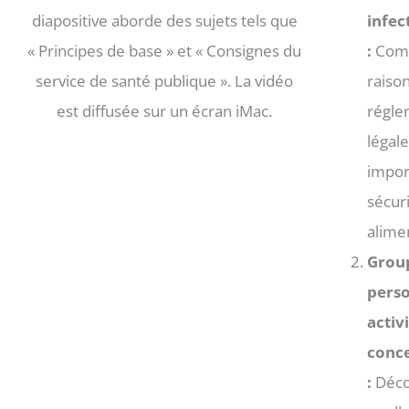
infec
:
Comp
raiso
régle
légale
impor
sécur
alime
Grou
perso
activ
conc
:
Déco