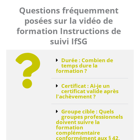
i
n
n
Questions fréquemment
-
-
i
posées sur la vidéo de
i
n
n
formation Instructions de
suivi IfSG
Durée : Combien de
temps dure la
formation ?
Certificat : Ai-je un
certificat valide après
l'achèvement ?
Groupe cible : Quels
groupes professionnels
doivent suivre la
formation
complémentaire
conformément aux § 42,