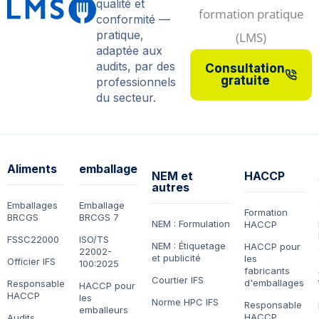
qualité et
conformité —
pratique,
adaptée aux
audits, par des
Consultation
gratuite
professionnels
du secteur.
Aliments
emballage
NEM et
HACCP
autres
Emballages
Emballage
Formation
BRCGS
BRCGS 7
NEM : Formulation
HACCP
FSSC22000
ISO/TS
NEM : Étiquetage
HACCP pour
22002-
et publicité
les
Officier IFS
100:2025
fabricants
Courtier IFS
d'emballages
Responsable
HACCP pour
HACCP
les
Norme HPC IFS
Responsable
emballeurs
HACCP
Audits