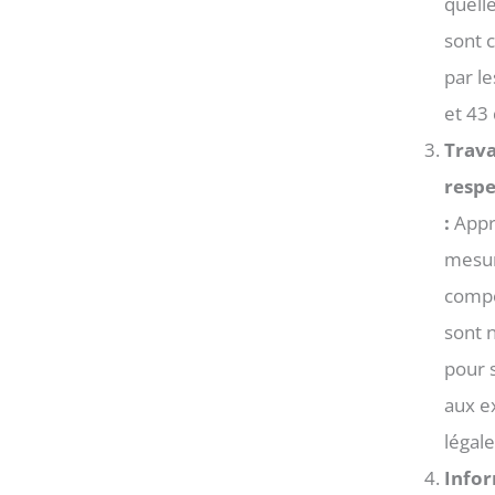
quelle
sont 
par le
et 43 
Trava
respe
:
Appr
mesur
comp
sont 
pour 
aux e
légale
Info