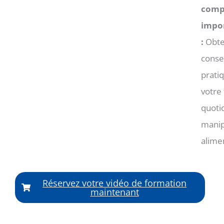
comp
impo
:
Obte
consei
prati
votre 
quotid
manip
alime
Réservez votre vidéo de formation
maintenant