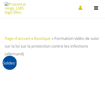
Aller
au
contenu
Page d'accueil
»
Boutique
»
Formation vidéo de suivi
sur la loi sur la protection contre les infections
(allemand)
quantité
Soldes !
de
Videoschulung
Folgebelehrung
Infektionsschutzgesetz
(deutsch)