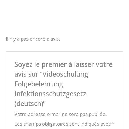
Sécu
Instruc
Format
Allerg
Il n’y a pas encore d’avis.
tion de
rité
ènes
ion
annuell
suivi e-
au
Soyez le premier à laisser votre
trava
learnin
e en
Apprenez quels
aliments sont
avis sur “Videoschulung
g IfSG §
hygièn
il
dangereux
Folgebelehrung
42, 43
pour les
e
personnes
Infektionsschutzgesetz
alimen
Protégez-
allergiques.
(deutsch)”
vous des
taire
Obtenez votre
accidents
instruction de
Votre adresse e-mail ne sera pas publiée.
dans la
Pour
suivi obligatoire
gastronomi
s'entraîner
Les champs obligatoires sont indiqués avec
*
de 24 mois - en
Obtenez dès