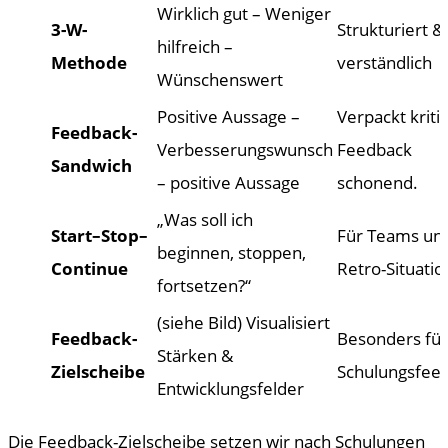
Wirklich gut – Weniger
3-W-
Strukturiert &
hilfreich –
Methode
verständlich
Wünschenswert
Positive Aussage –
Verpackt kriti
Feedback-
Verbesserungswunsch
Feedback
Sandwich
– positive Aussage
schonend.
„Was soll ich
Start–Stop–
Für Teams un
beginnen, stoppen,
Continue
Retro-Situati
fortsetzen?“
(siehe Bild) Visualisiert
Feedback-
Besonders für
Stärken &
Zielscheibe
Schulungsfee
Entwicklungsfelder
Die Feedback-Zielscheibe setzen wir nach Schulungen