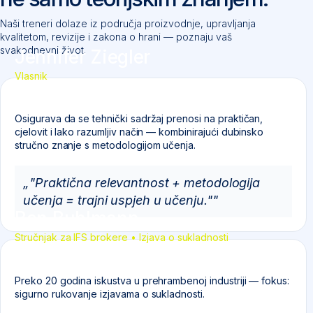
Naši treneri dolaze iz područja proizvodnje, upravljanja
kvalitetom, revizije i zakona o hrani — poznaju vaš
svakodnevni život.
Jennifer Ziegler
Vlasnik
Osigurava da se tehnički sadržaj prenosi na praktičan,
cjelovit i lako razumljiv način — kombinirajući dubinsko
stručno znanje s metodologijom učenja.
„"Praktična relevantnost + metodologija
učenja = trajni uspjeh u učenju.""
Ben Buhlmann
Stručnjak za IFS brokere
• Izjava o sukladnosti
Preko 20 godina iskustva u prehrambenoj industriji — fokus:
sigurno rukovanje izjavama o sukladnosti.