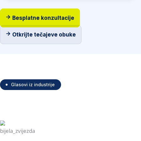
Besplatne konzultacije
Otkrijte tečajeve obuke
Glasovi iz industrije
Što sudionici naučili o
Kažu
tečajevi obuke.