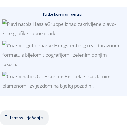
Tvrtke koje nam vjeruju:
Izazov i rješenje