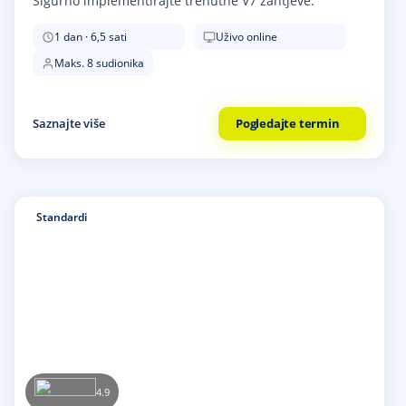
Sigurno implementirajte trenutne V7 zahtjeve.
1 dan · 6,5 sati
Uživo online
Maks. 8 sudionika
Saznajte više
Pogledajte termin
Standardi
4.9