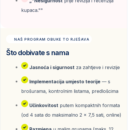
„"Nesigurnost
prije revizija i recenzija
kupaca.""
NAŠ PROGRAM OBUKE TO RJEŠAVA
Što dobivate s nama
Jasnoća i sigurnost
za zahtjeve i revizije
Implementacija umjesto teorije
— s
brošurama, kontrolnim listama, predlošcima
Učinkovitost
putem kompaktnih formata
(od 4 sata do maksimalno 2 x 7,5 sati, online)
Razmjena
u malim grupama (maks. 12