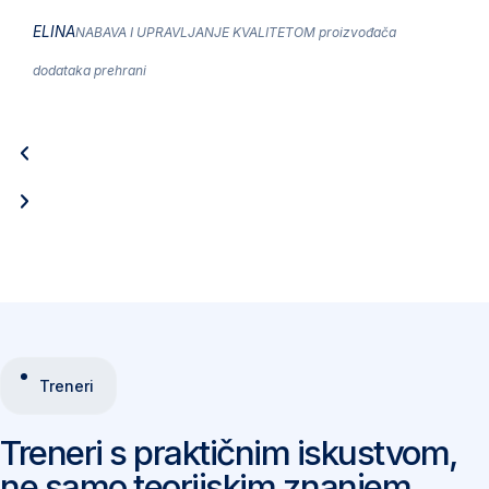
ELINA
NABAVA I UPRAVLJANJE KVALITETOM proizvođača
dodataka prehrani
Treneri
Treneri s praktičnim iskustvom,
ne samo teorijskim znanjem.