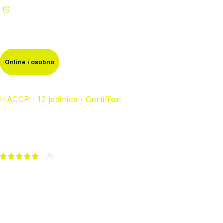
Certificirano prema ISO 9001
Online i osobno
HACCP · 12 jedinica · Certifikat
HACCP službenik — sigurno
kroz svaku
reviziju.
4.9 (320)
240+ u 2026. godini