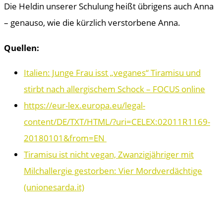
Die Heldin unserer Schulung heißt übrigens auch Anna
– genauso, wie die kürzlich verstorbene Anna.
Quellen:
Italien: Junge Frau isst „veganes“ Tiramisu und
stirbt nach allergischem Schock – FOCUS online
https://eur-lex.europa.eu/legal-
content/DE/TXT/HTML/?uri=CELEX:02011R1169-
20180101&from=EN
Tiramisu ist nicht vegan, Zwanzigjähriger mit
Milchallergie gestorben: Vier Mordverdächtige
(unionesarda.it)